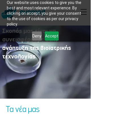
Our website uses cookies to give you the
best and most relevant experience. By
clicking on accept, you give your consent
to the use of cookies as per our privacy
policy.
Σκοπός μας είναι να
Deny
Accept
συνεισφέρουμε στην
ανάπτυξη της βιοϊατρικής
τεχνολογίας
Τα νέα μας