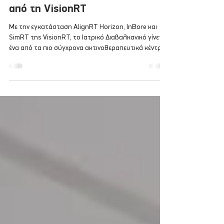
Θεσσαλονίκης εξοπλίζεται με την
πιο σύγχρονη τεχνολογία SGRT
από τη VisionRT
Με την εγκατάσταση AlignRT Horizon, InBore και
SimRT της VisionRT, το Ιατρικό Διαβαλκανικό γίνεται
ένα από τα πιο σύγχρονα ακτινοθεραπευτικά κέντρα
στην Ευρώπη