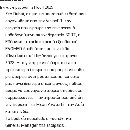
Έγινε ενημέρωση:
21 Ιουλ 2025
Στο Dubai, σε μια εντυπωσιακή τελετή που 
οργανώθηκε από την VisionRT, την 
εταιρεία που εφηύρε την επιφανειακή 
καθοδηγούμενη ακτινοθεραπεία SGRT, η 
Ελληνική εταιρεία ιατρικού εξοπλισμού 
ΕVOMED βραβεύτηκε με τον τίτλο 
«
Distributor of the Year
» για τη χρονιά 
2022. Η συγκεκριμένη διάκριση είναι η 
τιμητικότερη διάκριση που μπορεί να λάβει 
μία εταιρεία αντιπροσώπευσης και αυτό 
μας κάνει ιδιαίτερα υπερήφανους, καθώς 
είχαμε να «συναγωνιστούμε» σπουδαίους 
συμμετέχοντες – αντιπροσώπους από όλη 
την Ευρώπη, τη Μέση Ανατολή , την Ασία 
και την Ινδία.
Το βραβείο παρέλαβε ο Founder και 
General Manager της εταιρείας , 