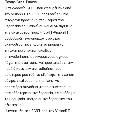
Παναγιώτης Ξυδιάς.
Η τεχνολογία SGRT που εφευρέθηκε από 
την VisionRT το 2001, αποτελεί την πιο 
σύγχρονη προσθήκη στον τομέα της 
θεραπείας του καρκίνου και συγκεκριμένα 
της ακτινοθεραπείας. Η SGRT-VisionRT 
αναβαθμίζει ένα υπάρχον σύστημα 
ακτινοθεραπείας, ώστε να μπορεί να 
επιτύχει μεγαλύτερη ακρίβεια 
ακτινοβόλησης σε κινούμενους όγκους 
λόγω της αναπνοής, να προστατεύσει την 
καρδιά κατά την ακτινοβόληση του 
αριστερού μαστού, να εξαλείψει την χρήση 
μόνιμων tattoos και markers, να 
προσφέρει συνολικά μια ποιοτικότερη και 
ασφαλέστερη ακτινοθεραπεία, εφάμιλλη με 
τα κορυφαία κέντρα ακτινοθεραπείας του 
εξωτερικού.
Η ανάπτυξη της SGRT από την VisionRT 